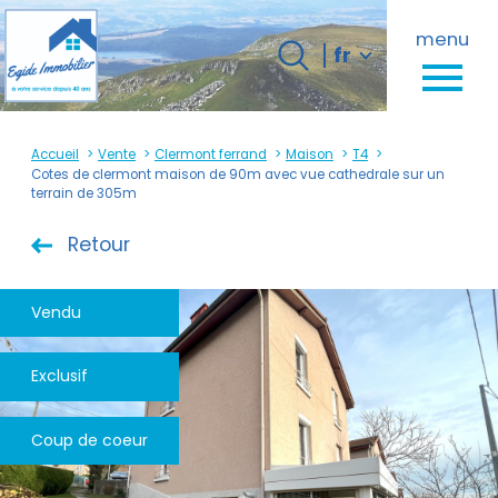
Langue
menu
Langue
fr
0
fr
Accueil
Accueil
Vente
Clermont ferrand
Maison
T4
Cotes de clermont maison de 90m avec vue cathedrale sur un
terrain de 305m
Retour
Vendu
Exclusif
Coup de coeur