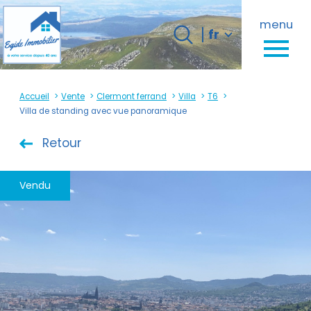
Langue
menu
Langue
fr
0
fr
Accueil
Accueil
Vente
Clermont ferrand
Villa
T6
Villa de standing avec vue panoramique
Retour
Vendu