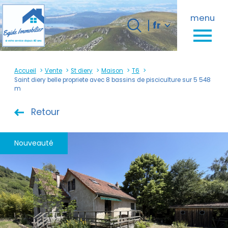
Langue
menu
Langue
fr
0
fr
Accueil
Accueil
Vente
St diery
Maison
T6
Saint diery belle propriete avec 8 bassins de pisciculture sur 5 548
m
Retour
Nouveauté