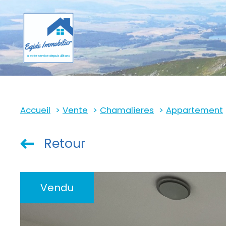
Accueil
Vente
Chamalieres
Appartement
Retour
Vendu
ndus