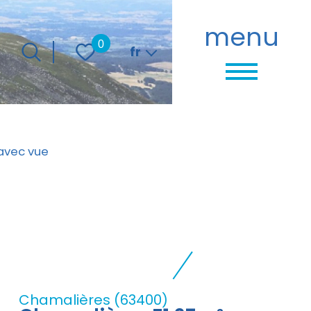
menu
Langue
0
fr
avec vue
Chamalières (63400)