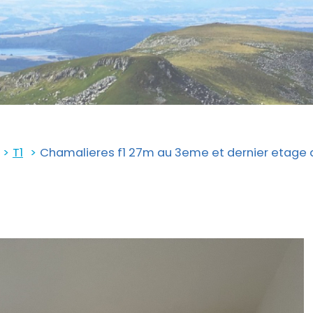
T1
Chamalieres f1 27m au 3eme et dernier etage 