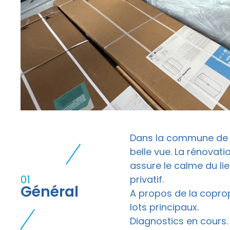
n
Dans la commune de C
belle vue. La rénovati
assure le calme du l
01
privatif.
Général
A propos de la coprop
lots principaux.
Diagnostics en cours.