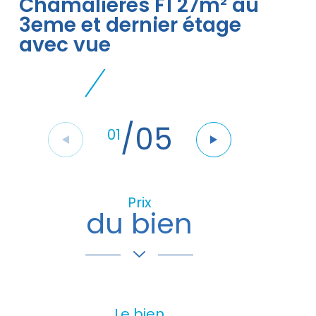
Chamalières F1 27m² au
3eme et dernier étage
avec vue
/
05
01
Prix
du bien
Le bien