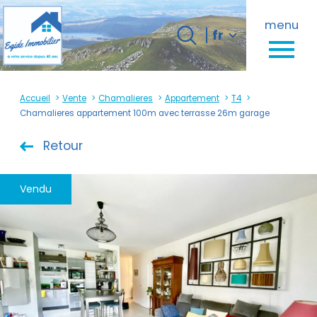
Langue
menu
Langue
fr
0
fr
Accueil
Accueil
Vente
Chamalieres
Appartement
T4
Chamalieres appartement 100m avec terrasse 26m garage
Retour
Vendu