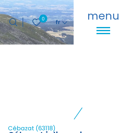
menu
Langue
0
fr
Cébazat (63118)