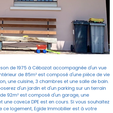
 maison de 1975 à Cébazat accompagnée d'un vue
'intérieur de 85m² est composé d'une pièce de vie
n, une cuisine, 3 chambres et une salle de bain.
poserez d'un jardin et d'un parking sur un terrain
ol de 92m² est composé d'un garage, une
et une cave.Le DPE est en cours. Si vous souhaitez
de ce logement, Egide Immobilier est à votre