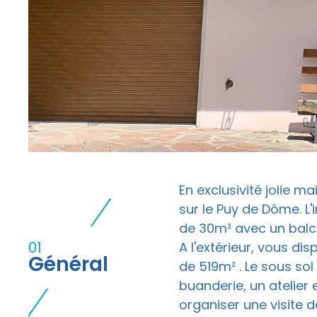
n
En exclusivité jolie
sur le Puy de Dôme. L
de 30m² avec un balco
01
A l'extérieur, vous dis
Général
de 519m² . Le sous s
buanderie, un atelier 
organiser une visite 