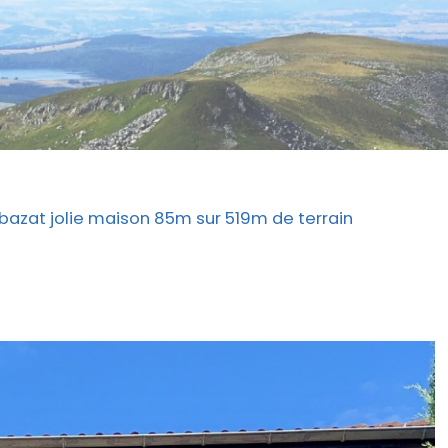
azat jolie maison 85m sur 519m de terrain