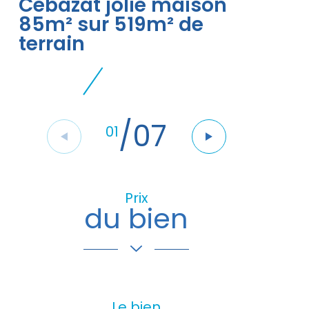
Cébazat jolie maison
85m² sur 519m² de
terrain
/
07
01
Prix
du bien
Le bien