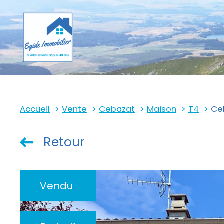
Accueil
Vente
Cebazat
Maison
T4
Ceb
Retour
Vendu
ndus