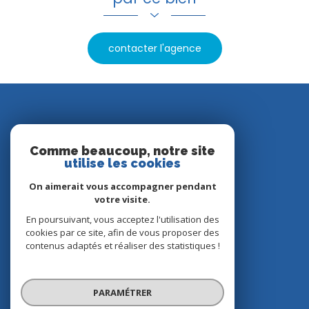
contacter l'agence
Nos avis clients
Comme beaucoup, notre site
utilise les cookies
On aimerait vous accompagner pendant
votre visite.
En poursuivant, vous acceptez l'utilisation des
cookies par ce site, afin de vous proposer des
contenus adaptés et réaliser des statistiques !
© 2022
Tous droits réservés
PARAMÉTRER
Traduction powered by Google