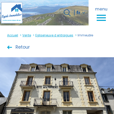
Langue
menu
Langue
fr
0
fr
Accueil
Accueil
Vente
Egliseneuve d entraigues
Immeuble
Retour