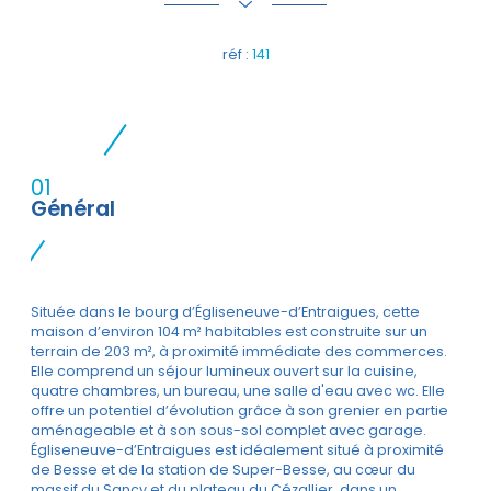
réf :
141
01
Général
Située dans le bourg d’Égliseneuve-d’Entraigues, cette
maison d’environ 104 m² habitables est construite sur un
terrain de 203 m², à proximité immédiate des commerces.
Elle comprend un séjour lumineux ouvert sur la cuisine,
quatre chambres, un bureau, une salle d'eau avec wc. Elle
offre un potentiel d’évolution grâce à son grenier en partie
aménageable et à son sous-sol complet avec garage.
Égliseneuve-d’Entraigues est idéalement situé à proximité
de Besse et de la station de Super-Besse, au cœur du
massif du Sancy et du plateau du Cézallier, dans un