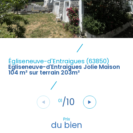
Égliseneuve-d'Entraigues (63850)
Egliseneuve-d'Entraigues Jolie Maison
104 m² sur terrain 203m²
/
10
01
Prix
du bien