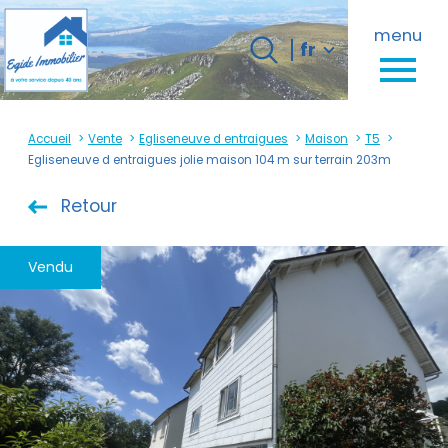
Langue
menu
Langue
fr
0
fr
Accueil
Accueil
Vente
Egliseneuve d entraigues
Maison
T5
Egliseneuve d entraigues jolie maison 104 m sur terrain 203m
Retour
Vendu